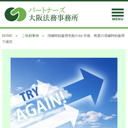
HOME
»
ご依頼事例
» 消滅時効援用失敗の4か月後、再度の消滅時効援用
で成功